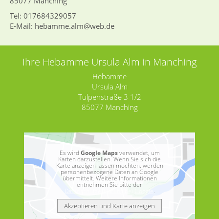
85077 Manching
Tel: 017684329057
E-Mail: hebamme.alm@web.de
Ihre Hebamme Ursula Alm in Manching
Hebamme
Ursula Alm
Tulpenstraße 3 1/2
85077 Manching
Es wird
Google Maps
verwendet, um
Karten darzustellen. Wenn Sie sich die
Karte anzeigen lassen möchten, werden
personenbezogene Daten an Google
übermittelt. Weitere Informationen
entnehmen Sie bitte der
Datenschutzerklärung bei Google
.
Akzeptieren und Karte anzeigen