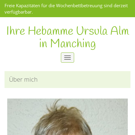
Freie Kapazitäten für die Wochenbettbetreuung sind derzeit
verfügbarbar.
Ihre Hebamme Ursula Alm
in Manching
Toggle
navigation
Über mich